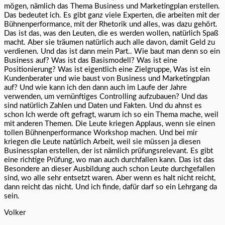
mögen, nämlich das Thema Business und Marketingplan erstellen.
Das bedeutet ich. Es gibt ganz viele Experten, die arbeiten mit der
Bühnenperformance, mit der Rhetorik und alles, was dazu gehört.
Das ist das, was den Leuten, die es werden wollen, natürlich Spaß
macht. Aber sie träumen natürlich auch alle davon, damit Geld zu
verdienen. Und das ist dann mein Part.. Wie baut man denn so ein
Business auf? Was ist das Basismodell? Was ist eine
Positionierung? Was ist eigentlich eine Zielgruppe, Was ist ein
Kundenberater und wie baust von Business und Marketingplan
auf? Und wie kann ich den dann auch im Laufe der Jahre
verwenden, um vernünftiges Controlling aufzubauen? Und das
sind natürlich Zahlen und Daten und Fakten. Und du ahnst es
schon Ich werde oft gefragt, warum ich so ein Thema mache, weil
mit anderen Themen. Die Leute kriegen Applaus, wenn sie einen
tollen Bühnenperformance Workshop machen. Und bei mir
kriegen die Leute natürlich Arbeit, weil sie müssen ja diesen
Businessplan erstellen, der ist nämlich prüfungsrelevant. Es gibt
eine richtige Prüfung, wo man auch durchfallen kann. Das ist das
Besondere an dieser Ausbildung auch schon Leute durchgefallen
sind, wo alle sehr entsetzt waren. Aber wenn es halt nicht reicht,
dann reicht das nicht. Und ich finde, dafür darf so ein Lehrgang da
sein.
Volker