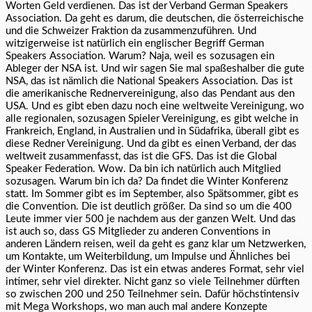
Worten Geld verdienen. Das ist der Verband German Speakers
Association. Da geht es darum, die deutschen, die österreichische
und die Schweizer Fraktion da zusammenzuführen. Und
witzigerweise ist natürlich ein englischer Begriff German
Speakers Association. Warum? Naja, weil es sozusagen ein
Ableger der NSA ist. Und wir sagen Sie mal spaßeshalber die gute
NSA, das ist nämlich die National Speakers Association. Das ist
die amerikanische Rednervereinigung, also das Pendant aus den
USA. Und es gibt eben dazu noch eine weltweite Vereinigung, wo
alle regionalen, sozusagen Spieler Vereinigung, es gibt welche in
Frankreich, England, in Australien und in Südafrika, überall gibt es
diese Redner Vereinigung. Und da gibt es einen Verband, der das
weltweit zusammenfasst, das ist die GFS. Das ist die Global
Speaker Federation. Wow. Da bin ich natürlich auch Mitglied
sozusagen. Warum bin ich da? Da findet die Winter Konferenz
statt. Im Sommer gibt es im September, also Spätsommer, gibt es
die Convention. Die ist deutlich größer. Da sind so um die 400
Leute immer vier 500 je nachdem aus der ganzen Welt. Und das
ist auch so, dass GS Mitglieder zu anderen Conventions in
anderen Ländern reisen, weil da geht es ganz klar um Netzwerken,
um Kontakte, um Weiterbildung, um Impulse und Ähnliches bei
der Winter Konferenz. Das ist ein etwas anderes Format, sehr viel
intimer, sehr viel direkter. Nicht ganz so viele Teilnehmer dürften
so zwischen 200 und 250 Teilnehmer sein. Dafür höchstintensiv
mit Mega Workshops, wo man auch mal andere Konzepte