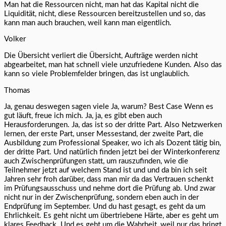
Man hat die Ressourcen nicht, man hat das Kapital nicht die
Liquidität, nicht, diese Ressourcen bereitzustellen und so, das
kann man auch brauchen, weil kann man eigentlich.
Volker
Die Übersicht verliert die Übersicht, Aufträge werden nicht
abgearbeitet, man hat schnell viele unzufriedene Kunden. Also das
kann so viele Problemfelder bringen, das ist unglaublich.
Thomas
Ja, genau deswegen sagen viele Ja, warum? Best Case Wenn es
gut läuft, freue ich mich. Ja, ja, es gibt eben auch
Herausforderungen. Ja, das ist so der dritte Part. Also Netzwerken
lernen, der erste Part, unser Messestand, der zweite Part, die
Ausbildung zum Professional Speaker, wo ich als Dozent tätig bin,
der dritte Part. Und natürlich finden jetzt bei der Winterkonferenz
auch Zwischenprüfungen statt, um rauszufinden, wie die
Teilnehmer jetzt auf welchem Stand ist und und da bin ich seit
Jahren sehr froh darüber, dass man mir da das Vertrauen schenkt
im Prüfungsausschuss und nehme dort die Prüfung ab. Und zwar
nicht nur in der Zwischenprüfung, sondern eben auch in der
Endprüfung im September. Und du hast gesagt, es geht da um
Ehrlichkeit. Es geht nicht um übertriebene Härte, aber es geht um
klares Feedback. Und es geht um die Wahrheit, weil nur das bringt