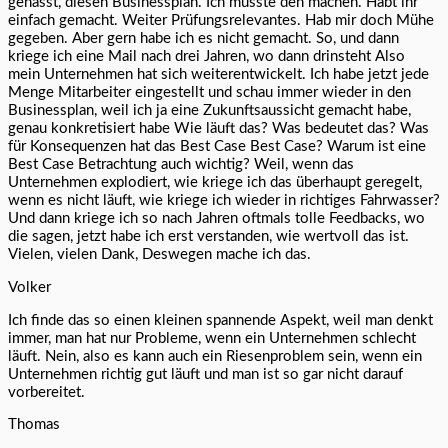
gehasst, diesen Businessplan. Ich musste den machen. Habt ihr
einfach gemacht. Weiter Prüfungsrelevantes. Hab mir doch Mühe
gegeben. Aber gern habe ich es nicht gemacht. So, und dann
kriege ich eine Mail nach drei Jahren, wo dann drinsteht Also
mein Unternehmen hat sich weiterentwickelt. Ich habe jetzt jede
Menge Mitarbeiter eingestellt und schau immer wieder in den
Businessplan, weil ich ja eine Zukunftsaussicht gemacht habe,
genau konkretisiert habe Wie läuft das? Was bedeutet das? Was
für Konsequenzen hat das Best Case Best Case? Warum ist eine
Best Case Betrachtung auch wichtig? Weil, wenn das
Unternehmen explodiert, wie kriege ich das überhaupt geregelt,
wenn es nicht läuft, wie kriege ich wieder in richtiges Fahrwasser?
Und dann kriege ich so nach Jahren oftmals tolle Feedbacks, wo
die sagen, jetzt habe ich erst verstanden, wie wertvoll das ist.
Vielen, vielen Dank, Deswegen mache ich das.
Volker
Ich finde das so einen kleinen spannende Aspekt, weil man denkt
immer, man hat nur Probleme, wenn ein Unternehmen schlecht
läuft. Nein, also es kann auch ein Riesenproblem sein, wenn ein
Unternehmen richtig gut läuft und man ist so gar nicht darauf
vorbereitet.
Thomas