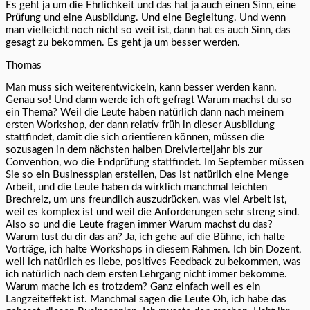
Es geht ja um die Ehrlichkeit und das hat ja auch einen Sinn, eine
Prüfung und eine Ausbildung. Und eine Begleitung. Und wenn
man vielleicht noch nicht so weit ist, dann hat es auch Sinn, das
gesagt zu bekommen. Es geht ja um besser werden.
Thomas
Man muss sich weiterentwickeln, kann besser werden kann.
Genau so! Und dann werde ich oft gefragt Warum machst du so
ein Thema? Weil die Leute haben natürlich dann nach meinem
ersten Workshop, der dann relativ früh in dieser Ausbildung
stattfindet, damit die sich orientieren können, müssen die
sozusagen in dem nächsten halben Dreivierteljahr bis zur
Convention, wo die Endprüfung stattfindet. Im September müssen
Sie so ein Businessplan erstellen, Das ist natürlich eine Menge
Arbeit, und die Leute haben da wirklich manchmal leichten
Brechreiz, um uns freundlich auszudrücken, was viel Arbeit ist,
weil es komplex ist und weil die Anforderungen sehr streng sind.
Also so und die Leute fragen immer Warum machst du das?
Warum tust du dir das an? Ja, ich gehe auf die Bühne, ich halte
Vorträge, ich halte Workshops in diesem Rahmen. Ich bin Dozent,
weil ich natürlich es liebe, positives Feedback zu bekommen, was
ich natürlich nach dem ersten Lehrgang nicht immer bekomme.
Warum mache ich es trotzdem? Ganz einfach weil es ein
Langzeiteffekt ist. Manchmal sagen die Leute Oh, ich habe das