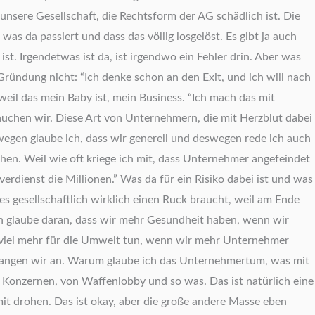
nsere Gesellschaft, die Rechtsform der AG schädlich ist. Die
s da passiert und dass das völlig losgelöst. Es gibt ja auch
ist. Irgendetwas ist da, ist irgendwo ein Fehler drin. Aber was
r Gründung
nicht: “Ich denke schon an den Exit, und ich will nach
 weil das mein Baby ist, mein Business. “Ich mach das mit
auchen wir. Diese Art von Unternehmern, die mit Herzblut dabei
egen glaube ich, dass wir generell und deswegen rede ich auch
en. Weil wie oft kriege ich mit, dass Unternehmer angefeindet
rdienst die Millionen.” Was da für ein Risiko dabei ist und was
es gesellschaftlich wirklich einen Ruck braucht, weil am Ende
ch glaube daran, dass wir mehr Gesundheit haben, wenn wir
r viel mehr für die Umwelt tun, wenn wir mehr Unternehmer
, fangen wir an. Warum glaube ich das Unternehmertum, was mit
 Konzernen, von Waffenlobby und so was. Das ist natürlich eine
it drohen. Das ist okay, aber die große andere Masse eben