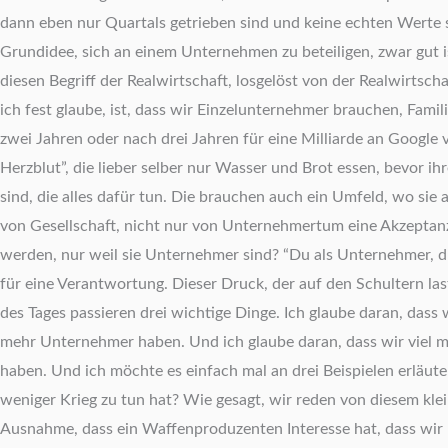
dann eben nur Quartals getrieben sind und keine echten Werte s
Grundidee, sich an einem Unternehmen zu beteiligen, zwar gut is
diesen Begriff der Realwirtschaft, losgelöst von der Realwirtsch
ich fest glaube, ist, dass wir Einzelunternehmer brauchen, Fam
zwei Jahren oder nach drei Jahren für eine Milliarde an Google v
Herzblut”, die lieber selber nur Wasser und Brot essen, bevor
sind, die alles dafür tun. Die brauchen auch ein Umfeld, wo s
von Gesellschaft, nicht nur von Unternehmertum eine Akzeptan
werden, nur weil sie Unternehmer sind? “Du als Unternehmer, du
für eine Verantwortung. Dieser Druck, der auf den Schultern las
des Tages passieren drei wichtige Dinge. Ich glaube daran, da
mehr Unternehmer haben. Und ich glaube daran, dass wir viel m
haben. Und ich möchte es einfach mal an drei Beispielen erläu
weniger Krieg zu tun hat? Wie gesagt, wir reden von diesem kle
Ausnahme, dass ein Waffenproduzenten Interesse hat, dass wir K