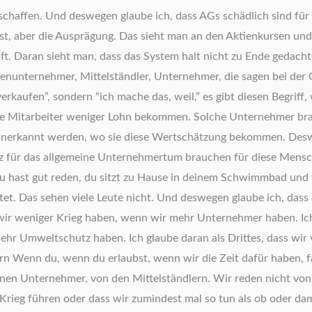
chaffen. Und deswegen glaube ich, dass AGs schädlich sind für u
t, aber die Ausprägung. Das sieht man an den Aktienkursen und wa
aft. Daran sieht man, dass das System halt nicht zu Ende gedacht 
ilienunternehmer, Mittelständler, Unternehmer, die sagen bei de
erkaufen”, sondern “ich mache das, weil,” es gibt diesen Begriff,
 ihre Mitarbeiter weniger Lohn bekommen. Solche Unternehmer br
ie anerkannt werden, wo sie diese Wertschätzung bekommen. Desw
z für das allgemeine Unternehmertum brauchen für diese Mensch
 hast gut reden, du sitzt zu Hause in deinem Schwimmbad und ve
tet. Das sehen viele Leute nicht. Und deswegen glaube ich, dass 
ss wir weniger Krieg haben, wenn wir mehr Unternehmer haben. I
ehr Umweltschutz haben. Ich glaube daran als Drittes, dass wi
tern Wenn du, wenn du erlaubst, wenn wir die Zeit dafür haben
inen Unternehmer, von den Mittelständlern. Wir reden nicht von
rieg führen oder dass wir zumindest mal so tun als ob oder dam