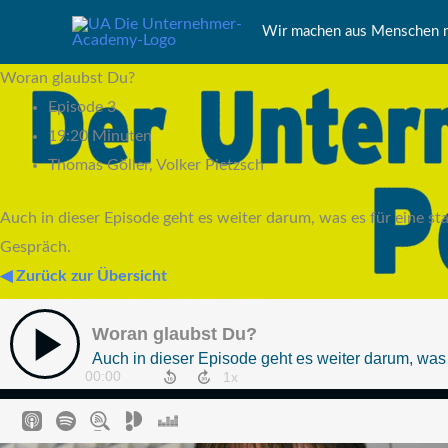
Zum
Wir machen aus Menschen m
Inhalt
springen
Woran glaubst Du?
Episode 3
19:20 Minuten
Thomas Göller, Volker Pietzsch
Auch in dieser Episode geht es weiter darum, was es für eine s
Gespräch.
◀ Zurück zur Übersicht