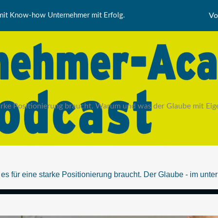
it Know-how Unternehmer mit Erfolg.
Vo
tarke Positionierung braucht. Warum und was der Glaube mit Eig