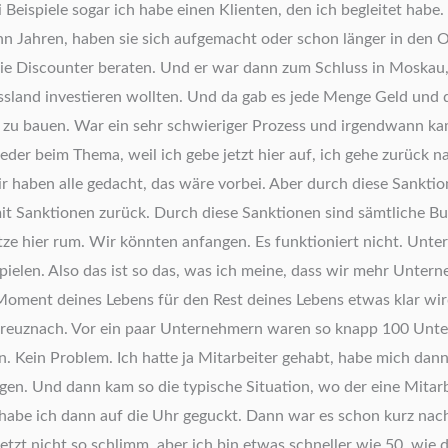
Beispiele sogar ich habe einen Klienten, den ich begleitet habe. 
ehn Jahren, haben sie sich aufgemacht oder schon länger in den 
die Discounter beraten. Und er war dann zum Schluss in Moskau,
ssland investieren wollten. Und da gab es jede Menge Geld und 
zu bauen. War ein sehr schwieriger Prozess und irgendwann kam d
der beim Thema, weil ich gebe jetzt hier auf, ich gehe zurück na
 Wir haben alle gedacht, das wäre vorbei. Aber durch diese Sank
 Sanktionen zurück. Durch diese Sanktionen sind sämtliche Busin
sitze hier rum. Wir könnten anfangen. Es funktioniert nicht. U
elen. Also das ist so das, was ich meine, dass wir mehr Untern
 Moment deines Lebens für den Rest deines Lebens etwas klar wi
ad Kreuznach. Vor ein paar Unternehmern waren so knapp 100 Un
en. Kein Problem. Ich hatte ja Mitarbeiter gehabt, habe mich d
gen. Und dann kam so die typische Situation, wo der eine Mitar
abe ich dann auf die Uhr geguckt. Dann war es schon kurz nac
jetzt nicht so schlimm, aber ich bin etwas schneller wie 50, wie 