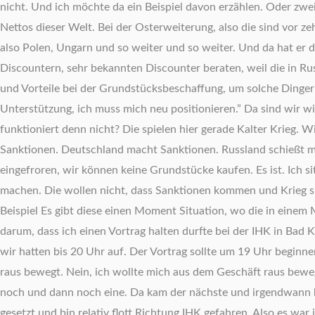
nicht. Und ich möchte da ein Beispiel davon erzählen. Oder zwei 
Nettos dieser Welt. Bei der Osterweiterung, also die sind vor z
also Polen, Ungarn und so weiter und so weiter. Und da hat er 
Discountern, sehr bekannten Discounter beraten, weil die in Ru
und Vorteile bei der Grundstücksbeschaffung, um solche Dinger 
Unterstützung, ich muss mich neu positionieren.” Da sind wir wie
funktioniert denn nicht? Die spielen hier gerade Kalter Krieg.
Sanktionen. Deutschland macht Sanktionen. Russland schießt mit
eingefroren, wir können keine Grundstücke kaufen. Es ist. Ich 
machen. Die wollen nicht, dass Sanktionen kommen und Krieg spi
Beispiel Es gibt diese einen Moment Situation, wo die in einem
darum, dass ich einen Vortrag halten durfte bei der IHK in B
wir hatten bis 20 Uhr auf. Der Vortrag sollte um 19 Uhr beginn
raus bewegt. Nein, ich wollte mich aus dem Geschäft raus bewe
noch und dann noch eine. Da kam der nächste und irgendwann h
gesetzt und bin relativ flott Richtung IHK gefahren. Also es war 