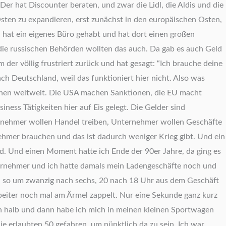
Der hat Discounter beraten, und zwar die Lidl, die Aldis und die
Osten zu expandieren, erst zunächst in den europäischen Osten,
 hat ein eigenes Büro gehabt und hat dort einen großen
die russischen Behörden wollten das auch. Da gab es auch Geld
er völlig frustriert zurück und hat gesagt: “Ich brauche deine
ch Deutschland, weil das funktioniert hier nicht. Also was
tionen weltweit. Die USA machen Sanktionen, die EU macht
ess Tätigkeiten hier auf Eis gelegt. Die Gelder sind
nternehmer wollen Handel treiben, Unternehmer wollen Geschäfte
ehmer brauchen und das ist dadurch weniger Krieg gibt. Und ein
rd. Und einen Moment hatte ich Ende der 90er Jahre, da ging es
ternehmer und ich hatte damals mein Ladengeschäfte noch und
ann so um zwanzig nach sechs, 20 nach 18 Uhr aus dem Geschäft
beiter noch mal am Ärmel zappelt. Nur eine Sekunde ganz kurz
h halb und dann habe ich mich in meinen kleinen Sportwagen
die erlaubten 50 gefahren, um pünktlich da zu sein. Ich war