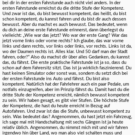
bei dir in der ersten Fahrstunde auch nicht viel anders. In der
ersten Fahrstunde erreichst du die dritte Stufe der Kompetenz.
Und zwar ist das, du bist bewusst kompetent, das heißt, du bist
schon kompetent, du kannst fahren und du bist dir auch dessen
bewusst. Aber du machst es auch bewusst. Das bedeutet, wenn
du dich an deine erste Fahrstunde erinnerst, dann überlegst du
vielleicht: „Wie war das jetzt? Wo war der erste Gang? War das
jetzt vorne links oder vorne rechts? Ich glaube, das war vorne
links und dann rechts, vor links oder links, vor rechts. Links ist da,
wo der Daumen rechts ist. Alles klar. Und 50 darf man der Stadt
fahren, oder?“ Also du machst dir über alles Gedanken, du kannst
das, du fährst. Die erste praktische Fahrstunde ist ja so, dass du
schon auf dem Fahrersitz sitzt. Das ist ja wirklich faszinierend. Du
hast keinen Simulator oder sonst was, sondern du setzt dich bei
der ersten Fahrstunde ins Auto und fährst. Du bist also
kompetent. Natürlich hat der Fahrlehrer auch ein paar Pedale, um
notfalls einzugreifen, aber im Prinzip fährst du. Damit hast du die
dritte Stufe der Kompetenz erreicht, nämlich bewusst kompetent
zu sein. Wir haben gesagt, es gibt vier Stufen. Die höchste Stufe
der Kompetenz, die hast du heute erreicht in Bezug auf
Autofahren. Und zwar ist das die Stufe, unbewusst kompetent zu
sein. Was bedeutet das? Angenommen, du hast jetzt ein Fahrzeug,
ich sage mal mit Handschaltung mit sechs Gängen ist ja heute
relativ üblich. Angenommen, du nimmst mich mit und wir fahren
irgendwo hin über Land, wo man also viel schalten muss und