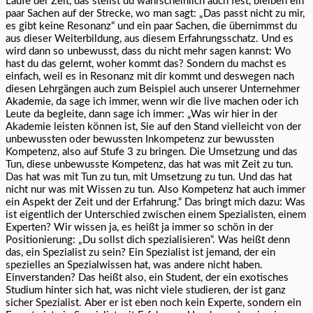
Laufe der Zeit, das stellst du wahrscheinlich auch fest, bleiben ein
paar Sachen auf der Strecke, wo man sagt: „Das passt nicht zu mir,
es gibt keine Resonanz“ und ein paar Sachen, die übernimmst du
aus dieser Weiterbildung, aus diesem Erfahrungsschatz. Und es
wird dann so unbewusst, dass du nicht mehr sagen kannst: Wo
hast du das gelernt, woher kommt das? Sondern du machst es
einfach, weil es in Resonanz mit dir kommt und deswegen nach
diesen Lehrgängen auch zum Beispiel auch unserer Unternehmer
Akademie, da sage ich immer, wenn wir die live machen oder ich
Leute da begleite, dann sage ich immer: „Was wir hier in der
Akademie leisten können ist, Sie auf den Stand vielleicht von der
unbewussten oder bewussten Inkompetenz zur bewussten
Kompetenz, also auf Stufe 3 zu bringen. Die Umsetzung und das
Tun, diese unbewusste Kompetenz, das hat was mit Zeit zu tun.
Das hat was mit Tun zu tun, mit Umsetzung zu tun. Und das hat
nicht nur was mit Wissen zu tun. Also Kompetenz hat auch immer
ein Aspekt der Zeit und der Erfahrung.“ Das bringt mich dazu: Was
ist eigentlich der Unterschied zwischen einem Spezialisten, einem
Experten? Wir wissen ja, es heißt ja immer so schön in der
Positionierung: „Du sollst dich spezialisieren“. Was heißt denn
das, ein Spezialist zu sein? Ein Spezialist ist jemand, der ein
spezielles an Spezialwissen hat, was andere nicht haben.
Einverstanden? Das heißt also, ein Student, der ein exotisches
Studium hinter sich hat, was nicht viele studieren, der ist ganz
sicher Spezialist. Aber er ist eben noch kein Experte, sondern ein