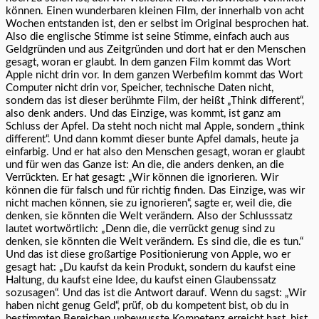
können. Einen wunderbaren kleinen Film, der innerhalb von acht
Wochen entstanden ist, den er selbst im Original besprochen hat.
Also die englische Stimme ist seine Stimme, einfach auch aus
Geldgründen und aus Zeitgründen und dort hat er den Menschen
gesagt, woran er glaubt. In dem ganzen Film kommt das Wort
Apple nicht drin vor. In dem ganzen Werbefilm kommt das Wort
Computer nicht drin vor, Speicher, technische Daten nicht,
sondern das ist dieser berühmte Film, der heißt „Think different“,
also denk anders. Und das Einzige, was kommt, ist ganz am
Schluss der Apfel. Da steht noch nicht mal Apple, sondern „think
different“. Und dann kommt dieser bunte Apfel damals, heute ja
einfarbig. Und er hat also den Menschen gesagt, woran er glaubt
und für wen das Ganze ist: An die, die anders denken, an die
Verrückten. Er hat gesagt: „Wir können die ignorieren. Wir
können die für falsch und für richtig finden. Das Einzige, was wir
nicht machen können, sie zu ignorieren“, sagte er, weil die, die
denken, sie könnten die Welt verändern. Also der Schlusssatz
lautet wortwörtlich: „Denn die, die verrückt genug sind zu
denken, sie könnten die Welt verändern. Es sind die, die es tun.“
Und das ist diese großartige Positionierung von Apple, wo er
gesagt hat: „Du kaufst da kein Produkt, sondern du kaufst eine
Haltung, du kaufst eine Idee, du kaufst einen Glaubenssatz
sozusagen“. Und das ist die Antwort darauf. Wenn du sagst: „Wir
haben nicht genug Geld“, prüf, ob du kompetent bist, ob du in
bestimmten Bereichen unbewusste Kompetenz erreicht hast, bist