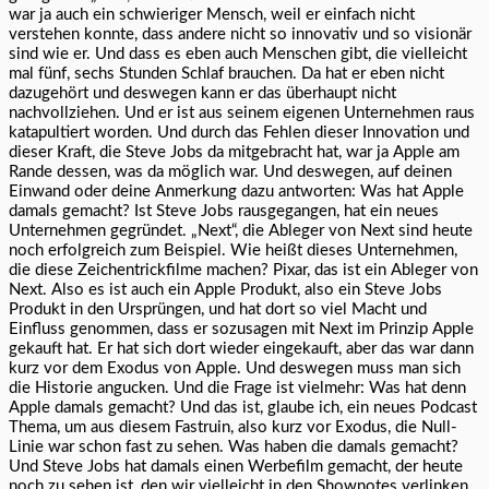
war ja auch ein schwieriger Mensch, weil er einfach nicht
verstehen konnte, dass andere nicht so innovativ und so visionär
sind wie er. Und dass es eben auch Menschen gibt, die vielleicht
mal fünf, sechs Stunden Schlaf brauchen. Da hat er eben nicht
dazugehört und deswegen kann er das überhaupt nicht
nachvollziehen. Und er ist aus seinem eigenen Unternehmen raus
katapultiert worden. Und durch das Fehlen dieser Innovation und
dieser Kraft, die Steve Jobs da mitgebracht hat, war ja Apple am
Rande dessen, was da möglich war. Und deswegen, auf deinen
Einwand oder deine Anmerkung dazu antworten: Was hat Apple
damals gemacht? Ist Steve Jobs rausgegangen, hat ein neues
Unternehmen gegründet. „Next“, die Ableger von Next sind heute
noch erfolgreich zum Beispiel. Wie heißt dieses Unternehmen,
die diese Zeichentrickfilme machen? Pixar, das ist ein Ableger von
Next. Also es ist auch ein Apple Produkt, also ein Steve Jobs
Produkt in den Ursprüngen, und hat dort so viel Macht und
Einfluss genommen, dass er sozusagen mit Next im Prinzip Apple
gekauft hat. Er hat sich dort wieder eingekauft, aber das war dann
kurz vor dem Exodus von Apple. Und deswegen muss man sich
die Historie angucken. Und die Frage ist vielmehr: Was hat denn
Apple damals gemacht? Und das ist, glaube ich, ein neues Podcast
Thema, um aus diesem Fastruin, also kurz vor Exodus, die Null-
Linie war schon fast zu sehen. Was haben die damals gemacht?
Und Steve Jobs hat damals einen Werbefilm gemacht, der heute
noch zu sehen ist, den wir vielleicht in den Shownotes verlinken