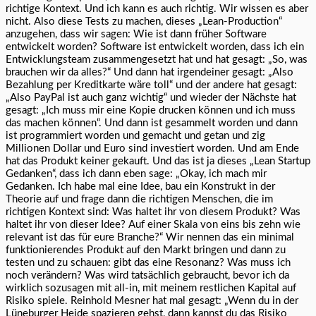
richtige Kontext. Und ich kann es auch richtig. Wir wissen es aber
nicht. Also diese Tests zu machen, dieses „Lean-Production“
anzugehen, dass wir sagen: Wie ist dann früher Software
entwickelt worden? Software ist entwickelt worden, dass ich ein
Entwicklungsteam zusammengesetzt hat und hat gesagt: „So, was
brauchen wir da alles?“ Und dann hat irgendeiner gesagt: „Also
Bezahlung per Kreditkarte wäre toll“ und der andere hat gesagt:
„Also PayPal ist auch ganz wichtig“ und wieder der Nächste hat
gesagt: „Ich muss mir eine Kopie drucken können und ich muss
das machen können“. Und dann ist gesammelt worden und dann
ist programmiert worden und gemacht und getan und zig
Millionen Dollar und Euro sind investiert worden. Und am Ende
hat das Produkt keiner gekauft. Und das ist ja dieses „Lean Startup
Gedanken“, dass ich dann eben sage: „Okay, ich mach mir
Gedanken. Ich habe mal eine Idee, bau ein Konstrukt in der
Theorie auf und frage dann die richtigen Menschen, die im
richtigen Kontext sind: Was haltet ihr von diesem Produkt? Was
haltet ihr von dieser Idee? Auf einer Skala von eins bis zehn wie
relevant ist das für eure Branche?“ Wir nennen das ein minimal
funktionierendes Produkt auf den Markt bringen und dann zu
testen und zu schauen: gibt das eine Resonanz? Was muss ich
noch verändern? Was wird tatsächlich gebraucht, bevor ich da
wirklich sozusagen mit all-in, mit meinem restlichen Kapital auf
Risiko spiele. Reinhold Mesner hat mal gesagt: „Wenn du in der
Lüneburger Heide spazieren gehst, dann kannst du das Risiko