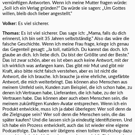
vernünftigen Antworten. Wenn ich meine Mutter fragen würde:
„Soll ich ein Verlag gründen?“ Da würde sie sagen: „Um Gottes
willen, bleib doch lieber angestellt.“
Volker:
Es viel sicherer.
Thomas:
Es ist viel sicherer. Das sage ich: „Mama, falls du dich
erinnerst, ich bin seit 35 Jahren selbstständig.“ Also das wäre die
falsche Geschichte. Wenn ich meine Frau frage, kriege ich genau
das Gegenteil gesagt: „Ja toll, natürlich. Du kannst das doch. Ich
glaube an dich. Ich liebe dich. Du bist der Größte und der Beste.“
Das ist zwar schön, aber es ist eben auch keine Antwort, mit der
ich wirklich was anfangen kann. Das gibt mir Mut und gibt mir
Kraft, also bitte nicht falsch verstehen, aber es ist nicht die
Antwort, die ich brauche. Ich brauche ja eine ehrliche, ungefärbte
Antwort, die mich weiterbringt. Das können also Menschen aus
meinem Umfeld sein, Kunden zum Beispiel, die ich schon habe, zu
denen ich Vertrauen habe, Lieferanten, die ich habe, zu der ich
Vertrauen habe. Das können aber auch eben Menschen sein, die
meinem zukünftigen Kunden-Avatar entsprechen. Wenn ich ein
Produkt entwickle, muss ich ja dabei überlegen: Wer soll denn da
die Zielgruppe sein? Wer soll denn die Menschen sein, die das
später kaufen? Und die lassen sich ja eindeutig identifizieren. Und
ich habe ein Prozess entwickelt, auch das ist wieder eine eigene
Podcastfolge. Da haben wir übrigens einen tollen Workshop dazu