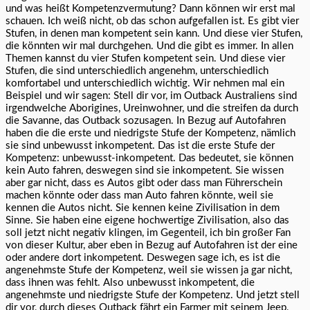
und was heißt Kompetenzvermutung? Dann können wir erst mal
schauen. Ich weiß nicht, ob das schon aufgefallen ist. Es gibt vier
Stufen, in denen man kompetent sein kann. Und diese vier Stufen,
die könnten wir mal durchgehen. Und die gibt es immer. In allen
Themen kannst du vier Stufen kompetent sein. Und diese vier
Stufen, die sind unterschiedlich angenehm, unterschiedlich
komfortabel und unterschiedlich wichtig. Wir nehmen mal ein
Beispiel und wir sagen: Stell dir vor, im Outback Australiens sind
irgendwelche Aborigines, Ureinwohner, und die streifen da durch
die Savanne, das Outback sozusagen. In Bezug auf Autofahren
haben die die erste und niedrigste Stufe der Kompetenz, nämlich
sie sind unbewusst inkompetent. Das ist die erste Stufe der
Kompetenz: unbewusst-inkompetent. Das bedeutet, sie können
kein Auto fahren, deswegen sind sie inkompetent. Sie wissen
aber gar nicht, dass es Autos gibt oder dass man Führerschein
machen könnte oder dass man Auto fahren könnte, weil sie
kennen die Autos nicht. Sie kennen keine Zivilisation in dem
Sinne. Sie haben eine eigene hochwertige Zivilisation, also das
soll jetzt nicht negativ klingen, im Gegenteil, ich bin großer Fan
von dieser Kultur, aber eben in Bezug auf Autofahren ist der eine
oder andere dort inkompetent. Deswegen sage ich, es ist die
angenehmste Stufe der Kompetenz, weil sie wissen ja gar nicht,
dass ihnen was fehlt. Also unbewusst inkompetent, die
angenehmste und niedrigste Stufe der Kompetenz. Und jetzt stell
dir vor, durch dieses Outback fährt ein Farmer mit seinem Jeep,