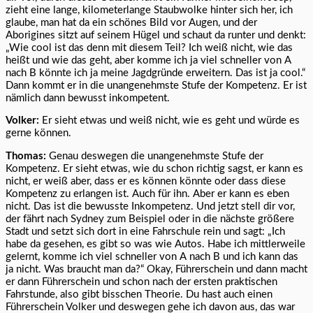
zieht eine lange, kilometerlange Staubwolke hinter sich her, ich
glaube, man hat da ein schönes Bild vor Augen, und der
Aborigines sitzt auf seinem Hügel und schaut da runter und denkt:
„Wie cool ist das denn mit diesem Teil? Ich weiß nicht, wie das
heißt und wie das geht, aber komme ich ja viel schneller von A
nach B könnte ich ja meine Jagdgründe erweitern. Das ist ja cool.“
Dann kommt er in die unangenehmste Stufe der Kompetenz. Er ist
nämlich dann bewusst inkompetent.
Volker:
Er sieht etwas und weiß nicht, wie es geht und würde es
gerne können.
Thomas:
Genau deswegen die unangenehmste Stufe der
Kompetenz. Er sieht etwas, wie du schon richtig sagst, er kann es
nicht, er weiß aber, dass er es können könnte oder dass diese
Kompetenz zu erlangen ist. Auch für ihn. Aber er kann es eben
nicht. Das ist die bewusste Inkompetenz. Und jetzt stell dir vor,
der fährt nach Sydney zum Beispiel oder in die nächste größere
Stadt und setzt sich dort in eine Fahrschule rein und sagt: „Ich
habe da gesehen, es gibt so was wie Autos. Habe ich mittlerweile
gelernt, komme ich viel schneller von A nach B und ich kann das
ja nicht. Was braucht man da?“ Okay, Führerschein und dann macht
er dann Führerschein und schon nach der ersten praktischen
Fahrstunde, also gibt bisschen Theorie. Du hast auch einen
Führerschein Volker und deswegen gehe ich davon aus, das war