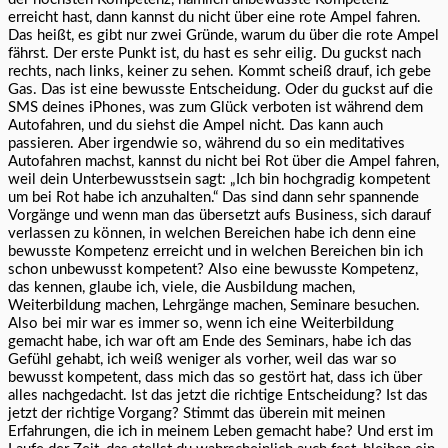
erreicht hast, dann kannst du nicht über eine rote Ampel fahren.
Das heißt, es gibt nur zwei Gründe, warum du über die rote Ampel
fährst. Der erste Punkt ist, du hast es sehr eilig. Du guckst nach
rechts, nach links, keiner zu sehen. Kommt scheiß drauf, ich gebe
Gas. Das ist eine bewusste Entscheidung. Oder du guckst auf die
SMS deines iPhones, was zum Glück verboten ist während dem
Autofahren, und du siehst die Ampel nicht. Das kann auch
passieren. Aber irgendwie so, während du so ein meditatives
Autofahren machst, kannst du nicht bei Rot über die Ampel fahren,
weil dein Unterbewusstsein sagt: „Ich bin hochgradig kompetent
um bei Rot habe ich anzuhalten.“ Das sind dann sehr spannende
Vorgänge und wenn man das übersetzt aufs Business, sich darauf
verlassen zu können, in welchen Bereichen habe ich denn eine
bewusste Kompetenz erreicht und in welchen Bereichen bin ich
schon unbewusst kompetent? Also eine bewusste Kompetenz,
das kennen, glaube ich, viele, die Ausbildung machen,
Weiterbildung machen, Lehrgänge machen, Seminare besuchen.
Also bei mir war es immer so, wenn ich eine Weiterbildung
gemacht habe, ich war oft am Ende des Seminars, habe ich das
Gefühl gehabt, ich weiß weniger als vorher, weil das war so
bewusst kompetent, dass mich das so gestört hat, dass ich über
alles nachgedacht. Ist das jetzt die richtige Entscheidung? Ist das
jetzt der richtige Vorgang? Stimmt das überein mit meinen
Erfahrungen, die ich in meinem Leben gemacht habe? Und erst im