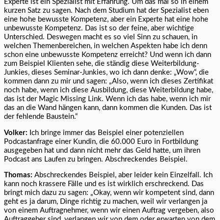
Experte ist ein Spezialist mit Erfahrung. Um das mal so in einem
kurzen Satz zu sagen. Nach dem Studium hat der Spezialist eben
eine hohe bewusste Kompetenz, aber ein Experte hat eine hohe
unbewusste Kompetenz. Das ist so der feine, aber wichtige
Unterschied. Deswegen macht es so viel Sinn zu schauen, in
welchen Themenbereichen, in welchen Aspekten habe ich denn
schon eine unbewusste Kompetenz erreicht? Und wenn ich dann
zum Beispiel Klienten sehe, die ständig diese Weiterbildung-
Junkies, dieses Seminar-Junkies, wo ich dann denke: „Wow“, die
kommen dann zu mir und sagen: „Also, wenn ich dieses Zertifikat
noch habe, wenn ich diese Ausbildung, diese Weiterbildung habe,
das ist der Magic Missing Link. Wenn ich das habe, wenn ich mir
das an die Wand hängen kann, dann kommen die Kunden. Das ist
der fehlende Baustein.“
Volker:
Ich bringe immer das Beispiel einer potenziellen
Podcastanfrage einer Kundin, die 60.000 Euro in Fortbildung
ausgegeben hat und dann nicht mehr das Geld hatte, um ihren
Podcast ans Laufen zu bringen. Abschreckendes Beispiel.
Thomas:
Abschreckendes Beispiel, aber leider kein Einzelfall. Ich
kann noch krassere Fälle und es ist wirklich erschreckend. Das
bringt mich dazu zu sagen: „Okay, wenn wir kompetent sind, dann
geht es ja darum, Dinge richtig zu machen, weil wir verlangen ja
von einem Auftragnehmer, wenn wir einen Auftrag vergeben, also
Auftraggeber sind, verlangen wir von dem oder erwarten von dem