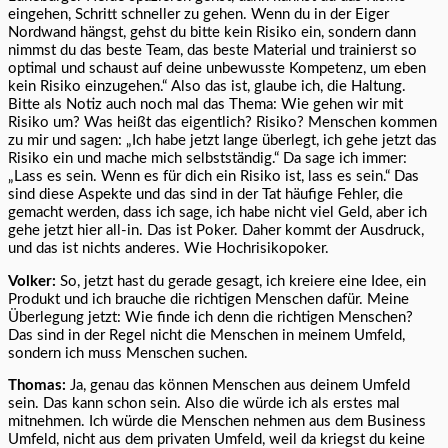
eingehen, Schritt schneller zu gehen. Wenn du in der Eiger
Nordwand hängst, gehst du bitte kein Risiko ein, sondern dann
nimmst du das beste Team, das beste Material und trainierst so
optimal und schaust auf deine unbewusste Kompetenz, um eben
kein Risiko einzugehen.“ Also das ist, glaube ich, die Haltung.
Bitte als Notiz auch noch mal das Thema: Wie gehen wir mit
Risiko um? Was heißt das eigentlich? Risiko? Menschen kommen
zu mir und sagen: „Ich habe jetzt lange überlegt, ich gehe jetzt das
Risiko ein und mache mich selbstständig.“ Da sage ich immer:
„Lass es sein. Wenn es für dich ein Risiko ist, lass es sein.“ Das
sind diese Aspekte und das sind in der Tat häufige Fehler, die
gemacht werden, dass ich sage, ich habe nicht viel Geld, aber ich
gehe jetzt hier all-in. Das ist Poker. Daher kommt der Ausdruck,
und das ist nichts anderes. Wie Hochrisikopoker.
Volker:
So, jetzt hast du gerade gesagt, ich kreiere eine Idee, ein
Produkt und ich brauche die richtigen Menschen dafür. Meine
Überlegung jetzt: Wie finde ich denn die richtigen Menschen?
Das sind in der Regel nicht die Menschen in meinem Umfeld,
sondern ich muss Menschen suchen.
Thomas:
Ja, genau das können Menschen aus deinem Umfeld
sein. Das kann schon sein. Also die würde ich als erstes mal
mitnehmen. Ich würde die Menschen nehmen aus dem Business
Umfeld, nicht aus dem privaten Umfeld, weil da kriegst du keine