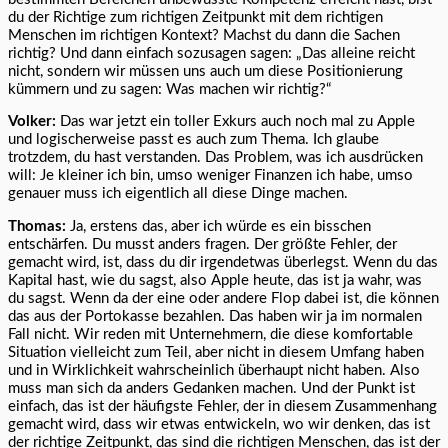
du der Richtige zum richtigen Zeitpunkt mit dem richtigen
Menschen im richtigen Kontext? Machst du dann die Sachen
richtig? Und dann einfach sozusagen sagen: „Das alleine reicht
nicht, sondern wir müssen uns auch um diese Positionierung
kümmern und zu sagen: Was machen wir richtig?“
Volker:
Das war jetzt ein toller Exkurs auch noch mal zu Apple
und logischerweise passt es auch zum Thema. Ich glaube
trotzdem, du hast verstanden. Das Problem, was ich ausdrücken
will: Je kleiner ich bin, umso weniger Finanzen ich habe, umso
genauer muss ich eigentlich all diese Dinge machen.
Thomas:
Ja, erstens das, aber ich würde es ein bisschen
entschärfen. Du musst anders fragen. Der größte Fehler, der
gemacht wird, ist, dass du dir irgendetwas überlegst. Wenn du das
Kapital hast, wie du sagst, also Apple heute, das ist ja wahr, was
du sagst. Wenn da der eine oder andere Flop dabei ist, die können
das aus der Portokasse bezahlen. Das haben wir ja im normalen
Fall nicht. Wir reden mit Unternehmern, die diese komfortable
Situation vielleicht zum Teil, aber nicht in diesem Umfang haben
und in Wirklichkeit wahrscheinlich überhaupt nicht haben. Also
muss man sich da anders Gedanken machen. Und der Punkt ist
einfach, das ist der häufigste Fehler, der in diesem Zusammenhang
gemacht wird, dass wir etwas entwickeln, wo wir denken, das ist
der richtige Zeitpunkt, das sind die richtigen Menschen, das ist der