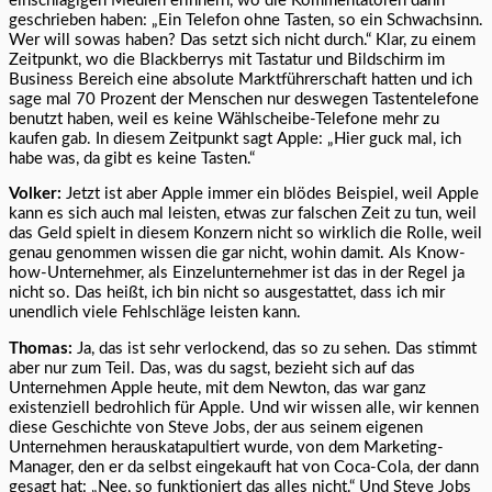
einschlägigen Medien erinnern, wo die Kommentatoren dann
geschrieben haben: „Ein Telefon ohne Tasten, so ein Schwachsinn.
Wer will sowas haben? Das setzt sich nicht durch.“ Klar, zu einem
Zeitpunkt, wo die Blackberrys mit Tastatur und Bildschirm im
Business Bereich eine absolute Marktführerschaft hatten und ich
sage mal 70 Prozent der Menschen nur deswegen Tastentelefone
benutzt haben, weil es keine Wählscheibe-Telefone mehr zu
kaufen gab. In diesem Zeitpunkt sagt Apple: „Hier guck mal, ich
habe was, da gibt es keine Tasten.“
Volker:
Jetzt ist aber Apple immer ein blödes Beispiel, weil Apple
kann es sich auch mal leisten, etwas zur falschen Zeit zu tun, weil
das Geld spielt in diesem Konzern nicht so wirklich die Rolle, weil
genau genommen wissen die gar nicht, wohin damit. Als Know-
how-Unternehmer, als Einzelunternehmer ist das in der Regel ja
nicht so. Das heißt, ich bin nicht so ausgestattet, dass ich mir
unendlich viele Fehlschläge leisten kann.
Thomas:
Ja, das ist sehr verlockend, das so zu sehen. Das stimmt
aber nur zum Teil. Das, was du sagst, bezieht sich auf das
Unternehmen Apple heute, mit dem Newton, das war ganz
existenziell bedrohlich für Apple. Und wir wissen alle, wir kennen
diese Geschichte von Steve Jobs, der aus seinem eigenen
Unternehmen herauskatapultiert wurde, von dem Marketing-
Manager, den er da selbst eingekauft hat von Coca-Cola, der dann
gesagt hat: „Nee, so funktioniert das alles nicht.“ Und Steve Jobs