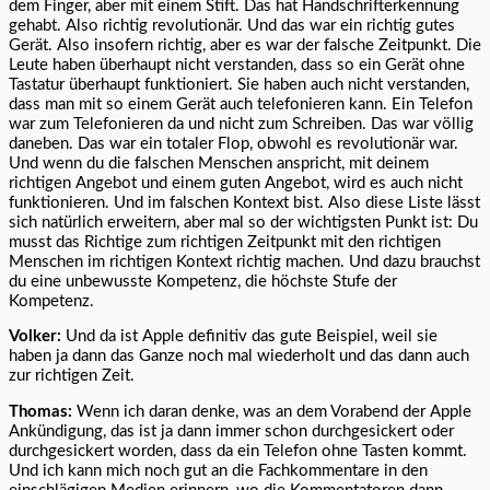
dem Finger, aber mit einem Stift. Das hat Handschrifterkennung
gehabt. Also richtig revolutionär. Und das war ein richtig gutes
Gerät. Also insofern richtig, aber es war der falsche Zeitpunkt. Die
Leute haben überhaupt nicht verstanden, dass so ein Gerät ohne
Tastatur überhaupt funktioniert. Sie haben auch nicht verstanden,
dass man mit so einem Gerät auch telefonieren kann. Ein Telefon
war zum Telefonieren da und nicht zum Schreiben. Das war völlig
daneben. Das war ein totaler Flop, obwohl es revolutionär war.
Und wenn du die falschen Menschen anspricht, mit deinem
richtigen Angebot und einem guten Angebot, wird es auch nicht
funktionieren. Und im falschen Kontext bist. Also diese Liste lässt
sich natürlich erweitern, aber mal so der wichtigsten Punkt ist: Du
musst das Richtige zum richtigen Zeitpunkt mit den richtigen
Menschen im richtigen Kontext richtig machen. Und dazu brauchst
du eine unbewusste Kompetenz, die höchste Stufe der
Kompetenz.
Volker:
Und da ist Apple definitiv das gute Beispiel, weil sie
haben ja dann das Ganze noch mal wiederholt und das dann auch
zur richtigen Zeit.
Thomas:
Wenn ich daran denke, was an dem Vorabend der Apple
Ankündigung, das ist ja dann immer schon durchgesickert oder
durchgesickert worden, dass da ein Telefon ohne Tasten kommt.
Und ich kann mich noch gut an die Fachkommentare in den