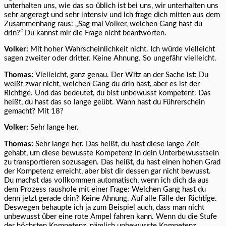
unterhalten uns, wie das so üblich ist bei uns, wir unterhalten uns
sehr angeregt und sehr intensiv und ich frage dich mitten aus dem
Zusammenhang raus: „Sag mal Volker, welchen Gang hast du
drin?“ Du kannst mir die Frage nicht beantworten.
Volker:
Mit hoher Wahrscheinlichkeit nicht. Ich würde vielleicht
sagen zweiter oder dritter. Keine Ahnung. So ungefähr vielleicht.
Thomas:
Vielleicht, ganz genau. Der Witz an der Sache ist: Du
weißt zwar nicht, welchen Gang du drin hast, aber es ist der
Richtige. Und das bedeutet, du bist unbewusst kompetent. Das
heißt, du hast das so lange geübt. Wann hast du Führerschein
gemacht? Mit 18?
Volker:
Sehr lange her.
Thomas:
Sehr lange her. Das heißt, du hast diese lange Zeit
gehabt, um diese bewusste Kompetenz in dein Unterbewusstsein
zu transportieren sozusagen. Das heißt, du hast einen hohen Grad
der Kompetenz erreicht, aber bist dir dessen gar nicht bewusst.
Du machst das vollkommen automatisch, wenn ich dich da aus
dem Prozess raushole mit einer Frage: Welchen Gang hast du
denn jetzt gerade drin? Keine Ahnung. Auf alle Fälle der Richtige.
Deswegen behaupte ich ja zum Beispiel auch, dass man nicht
unbewusst über eine rote Ampel fahren kann. Wenn du die Stufe
der höchsten Kompetenz, nämlich unbewusste Kompetenz