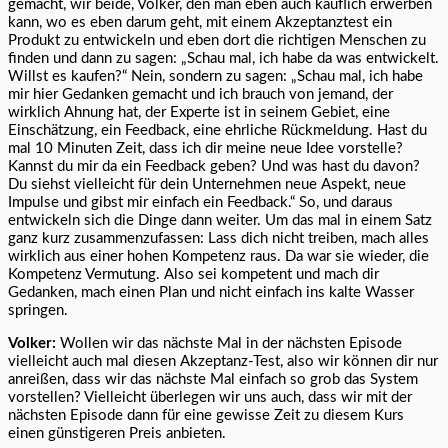
gemacht, wir beide, Volker, den man eben auch käuflich erwerben
kann, wo es eben darum geht, mit einem Akzeptanztest ein
Produkt zu entwickeln und eben dort die richtigen Menschen zu
finden und dann zu sagen: „Schau mal, ich habe da was entwickelt.
Willst es kaufen?“ Nein, sondern zu sagen: „Schau mal, ich habe
mir hier Gedanken gemacht und ich brauch von jemand, der
wirklich Ahnung hat, der Experte ist in seinem Gebiet, eine
Einschätzung, ein Feedback, eine ehrliche Rückmeldung. Hast du
mal 10 Minuten Zeit, dass ich dir meine neue Idee vorstelle?
Kannst du mir da ein Feedback geben? Und was hast du davon?
Du siehst vielleicht für dein Unternehmen neue Aspekt, neue
Impulse und gibst mir einfach ein Feedback.“ So, und daraus
entwickeln sich die Dinge dann weiter. Um das mal in einem Satz
ganz kurz zusammenzufassen: Lass dich nicht treiben, mach alles
wirklich aus einer hohen Kompetenz raus. Da war sie wieder, die
Kompetenz Vermutung. Also sei kompetent und mach dir
Gedanken, mach einen Plan und nicht einfach ins kalte Wasser
springen.
Volker:
Wollen wir das nächste Mal in der nächsten Episode
vielleicht auch mal diesen Akzeptanz-Test, also wir können dir nur
anreißen, dass wir das nächste Mal einfach so grob das System
vorstellen? Vielleicht überlegen wir uns auch, dass wir mit der
nächsten Episode dann für eine gewisse Zeit zu diesem Kurs
einen günstigeren Preis anbieten.