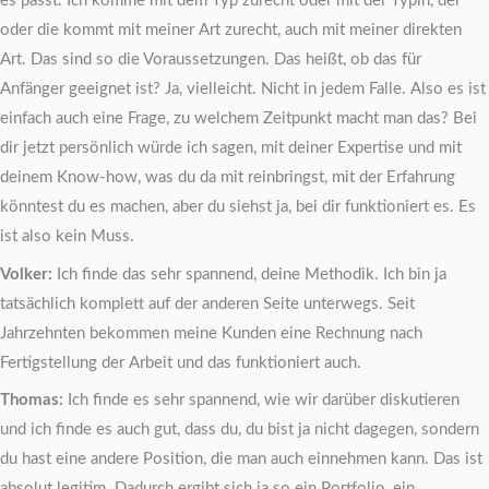
es passt. Ich komme mit dem Typ zurecht oder mit der Typin, der
oder die kommt mit meiner Art zurecht, auch mit meiner direkten
Art. Das sind so die Voraussetzungen. Das heißt, ob das für
Anfänger geeignet ist? Ja, vielleicht. Nicht in jedem Falle. Also es ist
einfach auch eine Frage, zu welchem Zeitpunkt macht man das? Bei
dir jetzt persönlich würde ich sagen, mit deiner Expertise und mit
deinem Know-how, was du da mit reinbringst, mit der Erfahrung
könntest du es machen, aber du siehst ja, bei dir funktioniert es. Es
ist also kein Muss.
Volker:
Ich finde das sehr spannend, deine Methodik. Ich bin ja
tatsächlich komplett auf der anderen Seite unterwegs. Seit
Jahrzehnten bekommen meine Kunden eine Rechnung nach
Fertigstellung der Arbeit und das funktioniert auch.
Thomas:
Ich finde es sehr spannend, wie wir darüber diskutieren
und ich finde es auch gut, dass du, du bist ja nicht dagegen, sondern
du hast eine andere Position, die man auch einnehmen kann. Das ist
absolut legitim. Dadurch ergibt sich ja so ein Portfolio, ein